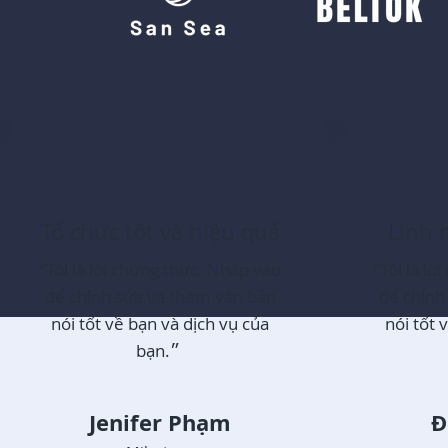
Tổ chức tốt và hiệu quả
Linh 
“Tôi là lời chứng thực. Nhấp vào
“Tôi là l
để chỉnh sửa và thêm văn bản
để chỉnh
nói tốt về bạn và dịch vụ của
nói tốt 
bạn.״
Jenifer Phạm
Đ