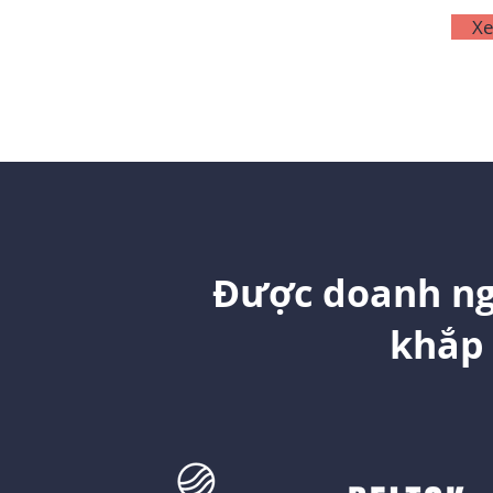
Xe
Được doanh ng
khắp 